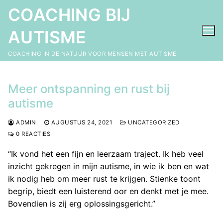
Ga
COACHING BIJ
naar
de
AUTISME
inhoud
COACHING IN DE NATUUR VOOR MENSEN MET AUTISME
Meer ontspanning en rust bij
autisme
ADMIN
AUGUSTUS 24, 2021
UNCATEGORIZED
0 REACTIES
“Ik vond het een fijn en leerzaam traject. Ik heb veel
inzicht gekregen in mijn autisme, in wie ik ben en wat
ik nodig heb om meer rust te krijgen. Stienke toont
begrip, biedt een luisterend oor en denkt met je mee.
Bovendien is zij erg oplossingsgericht.”