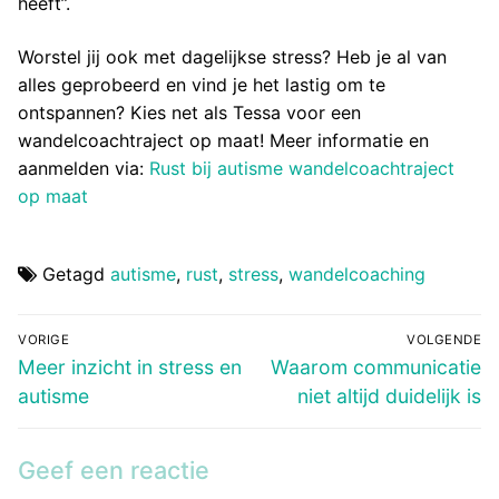
heeft”.
Worstel jij ook met dagelijkse stress? Heb je al van
alles geprobeerd en vind je het lastig om te
ontspannen? Kies net als Tessa voor een
wandelcoachtraject op maat! Meer informatie en
aanmelden via:
Rust bij autisme wandelcoachtraject
op maat
Getagd
autisme
,
rust
,
stress
,
wandelcoaching
Bericht
VORIGE
VOLGENDE
navigatie
Vorig
Volgend
Meer inzicht in stress en
Waarom communicatie
bericht:
bericht:
autisme
niet altijd duidelijk is
Geef een reactie