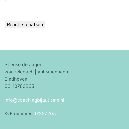
Stienke de Jager
wandelcoach | autismecoach
Eindhoven
06-10783865
info@coachingbijautisme.nl
KvK nummer:
17257205