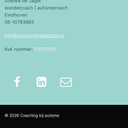
Stienke de Jager
wandelcoach | autismecoach
Eindhoven
06-10783865
info@coachingbijautisme.nl
KvK nummer:
17257205
© 2026 Coaching bij autisme