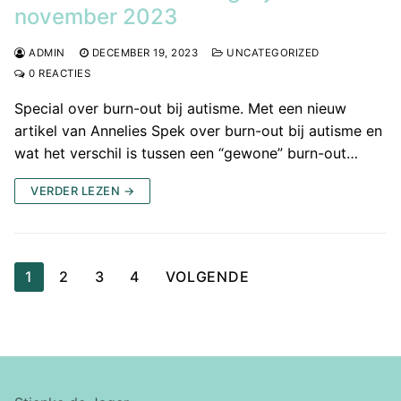
november 2023
ADMIN
DECEMBER 19, 2023
UNCATEGORIZED
0 REACTIES
Special over burn-out bij autisme. Met een nieuw
artikel van Annelies Spek over burn-out bij autisme en
wat het verschil is tussen een “gewone” burn-out…
VERDER LEZEN →
Berichten
1
2
3
4
VOLGENDE
paginering