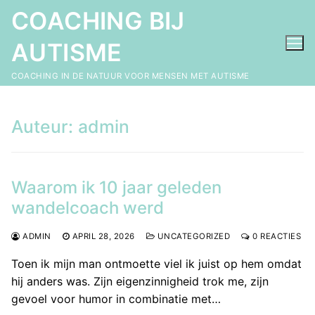
Ga
COACHING BIJ
naar
de
AUTISME
inhoud
COACHING IN DE NATUUR VOOR MENSEN MET AUTISME
Auteur:
admin
Waarom ik 10 jaar geleden
wandelcoach werd
ADMIN
APRIL 28, 2026
UNCATEGORIZED
0 REACTIES
Toen ik mijn man ontmoette viel ik juist op hem omdat
hij anders was. Zijn eigenzinnigheid trok me, zijn
gevoel voor humor in combinatie met…