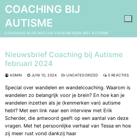
Ga
COACHING BIJ
naar
de
AUTISME
inhoud
COACHING IN DE NATUUR VOOR MENSEN MET AUTISME
Nieuwsbrief Coaching bij Autisme
februari 2024
ADMIN
JUNI 10, 2024
UNCATEGORIZED
0 REACTIES
Special over wandelen en wandelcoaching. Waarom is
wandelen zo belangrijk voor je brein? En hoe kan je
wandelen inzetten als je (kenmerken van) autisme
hebt? Met een link naar een interview met Erik
Scherder, die antwoord geeft op een aantal van deze
vragen. Met het persoonlijke verhaal van Tessa en hoe
zij meer rust vond dankzij haar