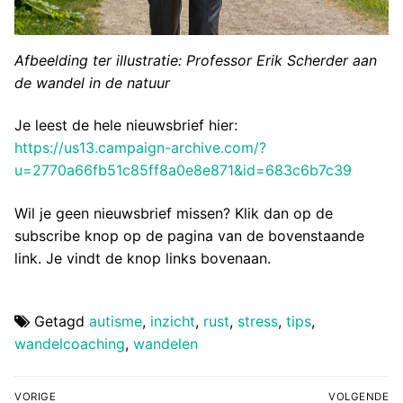
Afbeelding ter illustratie: Professor Erik Scherder aan
de wandel in de natuur
Je leest de hele nieuwsbrief hier:
https://us13.campaign-archive.com/?
u=2770a66fb51c85ff8a0e8e871&id=683c6b7c39
Wil je geen nieuwsbrief missen? Klik dan op de
subscribe knop op de pagina van de bovenstaande
link. Je vindt de knop links bovenaan.
Getagd
autisme
,
inzicht
,
rust
,
stress
,
tips
,
wandelcoaching
,
wandelen
Bericht
VORIGE
VOLGENDE