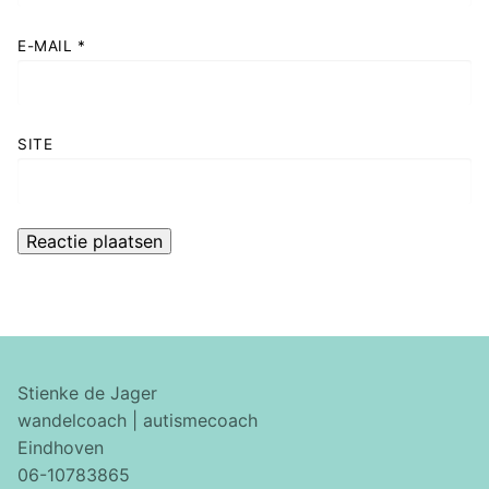
E-MAIL
*
SITE
Stienke de Jager
wandelcoach | autismecoach
Eindhoven
06-10783865