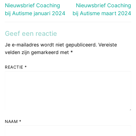
navigatie
Vorig
Volgend
Nieuwsbrief Coaching
Nieuwsbrief Coaching
bericht:
bericht:
bij Autisme januari 2024
bij Autisme maart 2024
Geef een reactie
Je e-mailadres wordt niet gepubliceerd.
Vereiste
velden zijn gemarkeerd met
*
REACTIE
*
NAAM
*